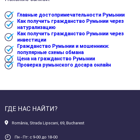
Главные достопримечательности Румынии
Как получить гражданство Румынии через
натурализацию
Как получить гражданство Румынии через
инвестиции
Гражданство Румынии и мошенники:
популярные схемы обмана
Цена на гражданство Румынии
Проверка румынского досара онлайн
ГДЕ НАС НАЙТИ?
România
,
Strada Lipscani, 69, Bucharest
Пн - Пт: с 9-00 до 18-00