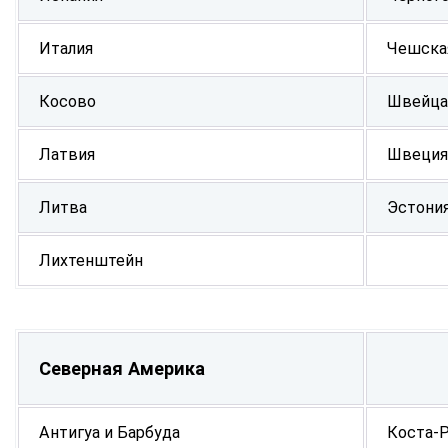
Италия
Чешска
Косово
Швейца
Латвия
Швеция
Литва
Эстони
Лихтенштейн
Северная Америка
Антигуа и Барбуда
Коста-