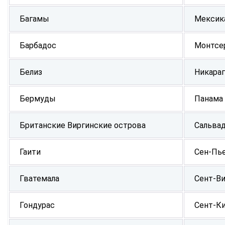
Багамы
Мексик
Барбадос
Монтсе
Белиз
Никараг
Бермуды
Панама
Британские Виргинские острова
Сальва
Гаити
Сен-Пь
Гватемала
Сент-Ви
Гондурас
Сент-Ки