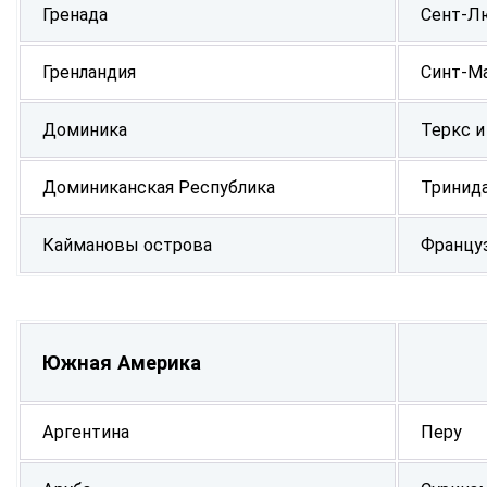
Гренада
Сент-Л
Гренландия
Синт-М
Доминика
Теркс и
Доминиканская Республика
Тринида
Каймановы острова
Францу
Южная Америка
Аргентина
Перу