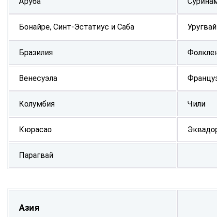
Аруба
Сурина
Бонайре, Синт-Эстатиус и Саба
Уругвай
Бразилия
Фолкле
Венесуэла
Француз
Колумбия
Чили
Кюрасао
Эквадо
Парагвай
Азия