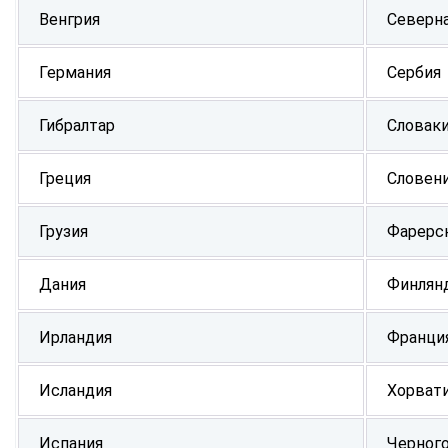
Венгрия
Северн
Германия
Сербия
Гибралтар
Словак
Греция
Словен
Грузия
Фарерс
Дания
Финлян
Ирландия
Франци
Исландия
Хорват
Испания
Черног