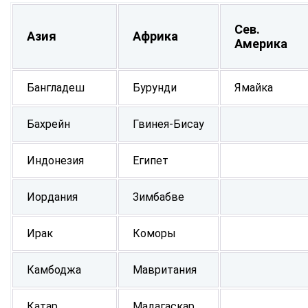
Сев.
Азия
Африка
Америка
Бангладеш
Бурунди
Ямайка
Бахрейн
Гвинея-Бисау
Индонезия
Египет
Иордания
Зимбабве
Ирак
Коморы
Камбоджа
Мавритания
Катар
Мадагаскар