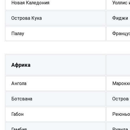
Новая Каледония
Уоллис 
Острова Кука
Фиджи
Палау
Францу
Африка
Ангола
Марокк
Ботсвана
Остров
Габон
Реюньо
Гамбия
Руанда