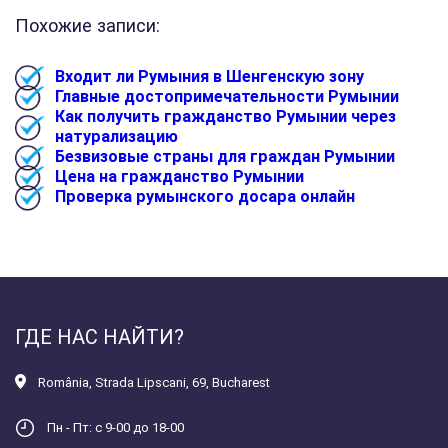
Похожие записи:
Входит ли Румыния в Шенгенскую зону
Главные достопримечательности Румынии
Как получить гражданство Румынии через
натурализацию
Безвизовые страны для граждан Румынии
Цена на гражданство Румынии
Проверка румынского досара онлайн
ГДЕ НАС НАЙТИ?
România
,
Strada Lipscani, 69, Bucharest
Пн - Пт: с 9-00 до 18-00