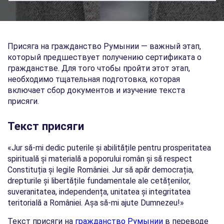
Присяга на гражданство Румынии — важный этап,
который предшествует получению сертификата о
гражданстве. Для того чтобы пройти этот этап,
необходимо тщательная подготовка, которая
включает сбор документов и изучение текста
присяги.
Текст присяги
«Jur să-mi dedic puterile și abilitățile pentru prosperitatea
spirituală și materială a poporului român și să respect
Constituția și legile României. Jur să apăr democrația,
drepturile și libertățile fundamentale ale cetățenilor,
suveranitatea, independența, unitatea și integritatea
teritorială a României. Așa să-mi ajute Dumnezeu!»
Текст присяги на
гражданство Румынии
в переводе