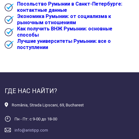
Посольство Румынии в Санкт-Петербурге:
контактные данные
Экономика Румынии: от социализма к
рыночным отношениям
Как получить ВНЖ Румынии: основные
способы
Лучшие университеты Румынии: все о
поступлении
ГДЕ НАС НАЙТИ?
România
,
Strada Lipscani, 69, Bucharest
Пн - Пт: с 9-00 до 18-00
info@aristipp.com