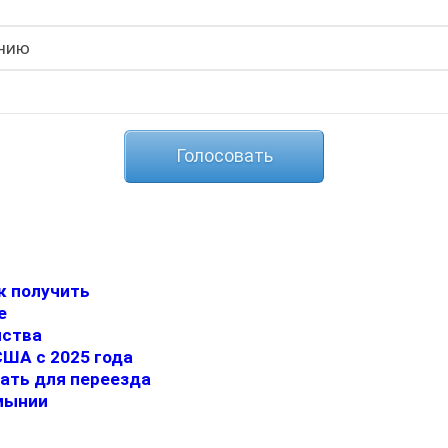
анию
к получить
е
нства
ША с 2025 года
ать для переезда
умынии